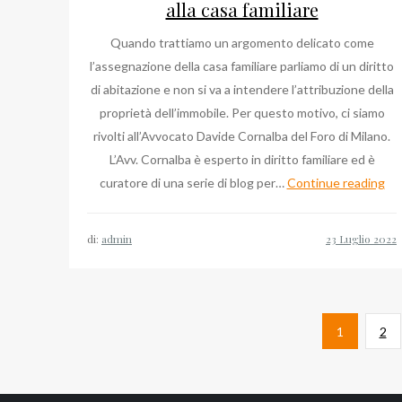
alla casa familiare
Quando trattiamo un argomento delicato come
l’assegnazione della casa familiare parliamo di un diritto
di abitazione e non si va a intendere l’attribuzione della
proprietà dell’immobile. Per questo motivo, ci siamo
rivolti all’Avvocato Davide Cornalba del Foro di Milano.
L’Avv. Cornalba è esperto in diritto familiare ed è
Av
curatore di una serie di blog per…
Continue reading
Da
Cor
di:
admin
il
dir
alla
Paginazione
ca
Pagina
Pag
1
2
fam
degli