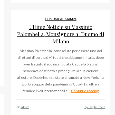
Agosto
2022
COMUNICATI STAMPA
Ultime Notizie su Massimo
Palombella, Monsignore al Duomo di
Milano
Massimo Palombella, conosciuto per essere uno dei
direttori di coro più virtuosi che abbiamo in Italia, dopo
aver lasciato il suo incarico alla Cappella Sistina,
sembrava destinato a proseguire la sua carriera
all’estero. Dapprima era stato chiamato a New York, ma
poi lo scoppio della pandemia di Covid-19, oltre a
Ultime
fermare i voli internazionali e…
Continue reading
Notizie
su
di:
admin
Massimo