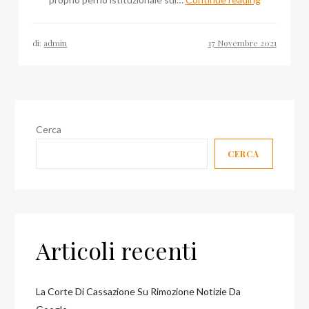
pubblici,
Domenico
di:
admin
Mollica
con
l’imprendit
del
blog
Cerca
Consorzio
CERCA
Valori
Articoli recenti
La Corte Di Cassazione Su Rimozione Notizie Da