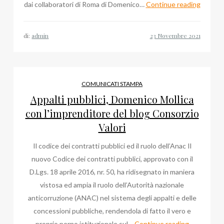
Blog
dai collaboratori di Roma di Domenico…
Continue reading
Consor
Valori
di:
admin
su
Certific
ISO
e
COMUNICATI STAMPA
Antimaf
Appalti pubblici, Domenico Mollica
appalti
con l’imprenditore del blog Consorzio
Valori
Il codice dei contratti pubblici ed il ruolo dell’Anac Il
nuovo Codice dei contratti pubblici, approvato con il
D.Lgs. 18 aprile 2016, nr. 50, ha ridisegnato in maniera
vistosa ed ampia il ruolo dell’Autorità nazionale
anticorruzione (ANAC) nel sistema degli appalti e delle
concessioni pubbliche, rendendola di fatto il vero e
Appalti
proprio perno istituzionale sul…
Continue reading