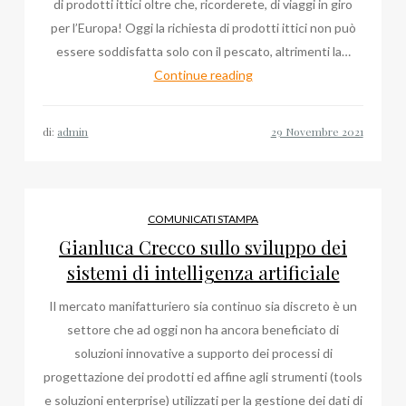
di prodotti ittici oltre che, ricorderete, di viaggi in giro
per l’Europa! Oggi la richiesta di prodotti ittici non può
essere soddisfatta solo con il pescato, altrimenti la…
In
Continue reading
giro
per
di:
admin
l’Europa
col
blog
di
COMUNICATI STAMPA
Salvatore
Gianluca Crecco sullo sviluppo dei
Puglisi
sistemi di intelligenza artificiale
Cosentino
Il mercato manifatturiero sia continuo sia discreto è un
settore che ad oggi non ha ancora beneficiato di
soluzioni innovative a supporto dei processi di
progettazione dei prodotti ed affine agli strumenti (tools
e soluzioni enterprise) utilizzati per la gestione dei dati di