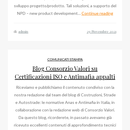
sviluppo progetto/prodotto. Tali soluzioni, a supporto del
Gianluca
NPD – new product development…
Continue reading
Crecco
sullo
di:
admin
sviluppo
dei
sistemi
di
COMUNICATI STAMPA
intelligen
Blog Consorzio Valori su
artificiale
Certificazioni ISO e Antimafia appalti
Riceviamo e pubblichiamo il contenuto condiviso con la
nostra redazione dal team del blog di Costruzioni, Strade
e Autostrade: le normative Anas e Antimafia in Italia, in
collaborazione con la redazione web di Consorzio Valori.
Da questo blog, ricorderete, in passato avevamo già
ricevuto eccellenti contenuti di approfondimento tecnici