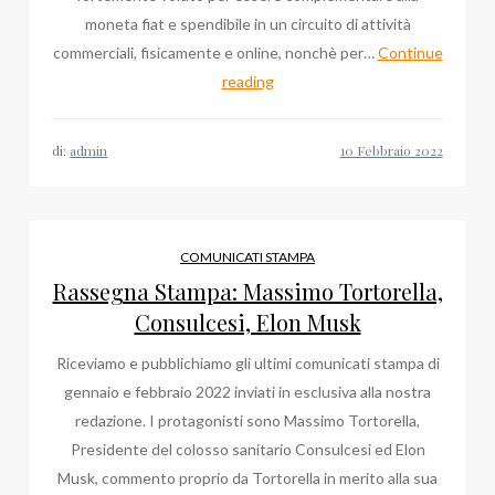
moneta fiat e spendibile in un circuito di attività
commerciali, fisicamente e online, nonchè per…
Continue
Daniele
reading
Marinelli
DT
di:
admin
Socialize:
Ecosystem,
Big
Data
COMUNICATI STAMPA
e
Rassegna Stampa: Massimo Tortorella,
Fintech
Consulcesi, Elon Musk
sul
Riceviamo e pubblichiamo gli ultimi comunicati stampa di
blog
gennaio e febbraio 2022 inviati in esclusiva alla nostra
redazione. I protagonisti sono Massimo Tortorella,
Presidente del colosso sanitario Consulcesi ed Elon
Musk, commento proprio da Tortorella in merito alla sua