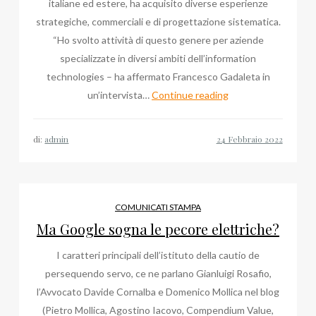
italiane ed estere, ha acquisito diverse esperienze
strategiche, commerciali e di progettazione sistematica.
“Ho svolto attività di questo genere per aziende
specializzate in diversi ambiti dell’information
technologies – ha affermato Francesco Gadaleta in
Francesco
un’intervista…
Continue reading
Gadaleta,
top
di:
admin
manager
per
l’Information
Technologies
COMUNICATI STAMPA
Ma Google sogna le pecore elettriche?
I caratteri principali dell’istituto della cautio de
persequendo servo, ce ne parlano Gianluigi Rosafio,
l’Avvocato Davide Cornalba e Domenico Mollica nel blog
(Pietro Mollica, Agostino Iacovo, Compendium Value,