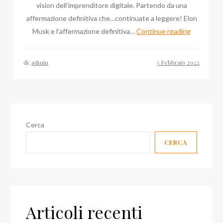
vision dell’imprenditore digitale. Partendo da una
affermazione definitiva che…continuate a leggere! Elon
Rassegna
Musk e l’affermazione definitiva…
Continue reading
Stampa:
Massimo
di:
admin
Tortorella,
Consulcesi
Elon
Musk
Cerca
CERCA
Articoli recenti