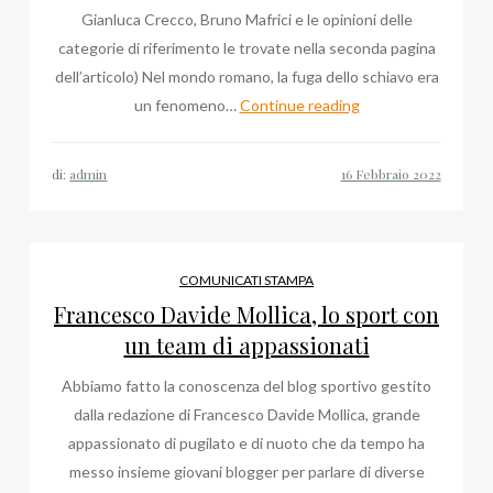
Gianluca Crecco, Bruno Mafrici e le opinioni delle
categorie di riferimento le trovate nella seconda pagina
dell’articolo) Nel mondo romano, la fuga dello schiavo era
Ma
un fenomeno…
Continue reading
Google
sogna
di:
admin
le
pecore
elettriche?
COMUNICATI STAMPA
Francesco Davide Mollica, lo sport con
un team di appassionati
Abbiamo fatto la conoscenza del blog sportivo gestito
dalla redazione di Francesco Davide Mollica, grande
appassionato di pugilato e di nuoto che da tempo ha
messo insieme giovani blogger per parlare di diverse