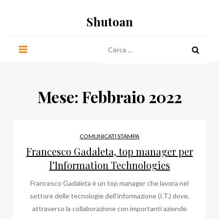
Salta
Shutoan
al
contenuto
Ricerca
per:
Mese:
Febbraio 2022
COMUNICATI STAMPA
Francesco Gadaleta, top manager per
l’Information Technologies
Francesco Gadaleta è un top manager che lavora nel
settore delle tecnologie dell’informazione (I.T.) dove,
attraverso la collaborazione con importanti aziende