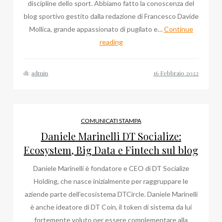
discipline dello sport. Abbiamo fatto la conoscenza del
blog sportivo gestito dalla redazione di Francesco Davide
Mollica, grande appassionato di pugilato e…
Continue
Francesco
reading
Davide
Mollica,
di:
admin
lo
sport
con
un
COMUNICATI STAMPA
team
Daniele Marinelli DT Socialize:
di
Ecosystem, Big Data e Fintech sul blog
appassionati
Daniele Marinelli è fondatore e CEO di DT Socialize
Holding, che nasce inizialmente per raggruppare le
aziende parte dell’ecosistema DTCircle. Daniele Marinelli
è anche ideatore di DT Coin, il token di sistema da lui
fortemente voluto per essere complementare alla