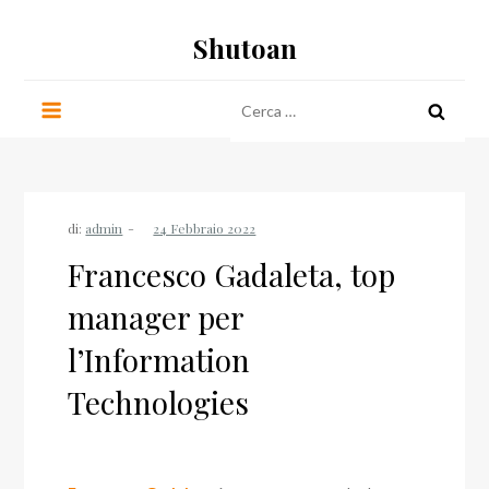
Salta
Shutoan
al
contenuto
Ricerca
per:
di:
admin
Francesco Gadaleta, top
manager per
l’Information
Technologies