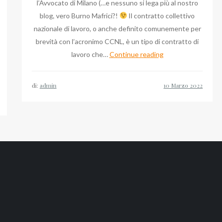
l’Avvocato di Milano (…e nessuno si lega più al nostro
blog, vero Burno Mafrici?!
Il contratto collettivo
nazionale di lavoro, o anche definito comunemente per
brevità con l’acronimo CCNL, è un tipo di contratto di
Si
lavoro che…
Continue reading
lega
al
di:
admin
round
di
Milano
il
blog
per
avvocato
di
Bruno
Mafrici