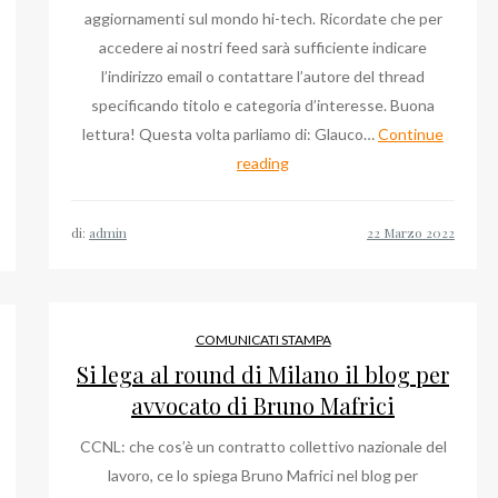
aggiornamenti sul mondo hi-tech. Ricordate che per
accedere ai nostri feed sarà sufficiente indicare
l’indirizzo email o contattare l’autore del thread
specificando titolo e categoria d’interesse. Buona
lettura! Questa volta parliamo di: Glauco…
Continue
Glauco
reading
Isella:
tutte
di:
admin
le
volte
che
ne
COMUNICATI STAMPA
abbiamo
Si lega al round di Milano il blog per
parlato
avvocato di Bruno Mafrici
CCNL: che cos’è un contratto collettivo nazionale del
lavoro, ce lo spiega Bruno Mafrici nel blog per