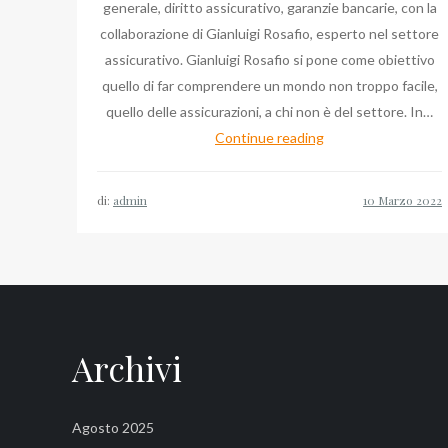
generale, diritto assicurativo, garanzie bancarie, con la
collaborazione di Gianluigi Rosafio, esperto nel settore
assicurativo. Gianluigi Rosafio si pone come obiettivo
quello di far comprendere un mondo non troppo facile,
quello delle assicurazioni, a chi non è del settore. In…
L’oggetto
Continue reading
di
Taurisano
di:
admin
nel
buon
occhio
di
Gianluigi
Rosafio
Archivi
Agosto 2025