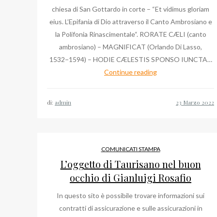
chiesa di San Gottardo in corte – “Et vidimus gloriam
eius. L’Epifania di Dio attraverso il Canto Ambrosiano e
la Polifonia Rinascimentale“. RORATE CÆLI (canto
ambrosiano) – MAGNIFICAT (Orlando Di Lasso,
1532−1594) – HODIE CÆLESTIS SPONSO IUNCTA…
Duomo
Continue reading
di
Milano:
di:
admin
quando
ascoltare
Massimo
Palombella
COMUNICATI STAMPA
e
L’oggetto di Taurisano nel buon
il
occhio di Gianluigi Rosafio
nuovo
In questo sito è possibile trovare informazioni sui
Grande
contratti di assicurazione e sulle assicurazioni in
Organo