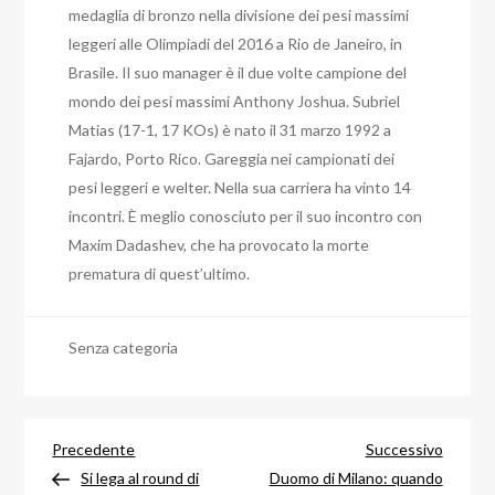
medaglia di bronzo nella divisione dei pesi massimi
leggeri alle Olimpiadi del 2016 a Rio de Janeiro, in
Brasile. Il suo manager è il due volte campione del
mondo dei pesi massimi Anthony Joshua. Subriel
Matias (17-1, 17 KOs) è nato il 31 marzo 1992 a
Fajardo, Porto Rico. Gareggia nei campionati dei
pesi leggeri e welter. Nella sua carriera ha vinto 14
incontri. È meglio conosciuto per il suo incontro con
Maxim Dadashev, che ha provocato la morte
prematura di quest’ultimo.
Senza categoria
Navigazione
Articolo
Articol
Precedente
Successivo
precedente
success
Si lega al round di
Duomo di Milano: quando