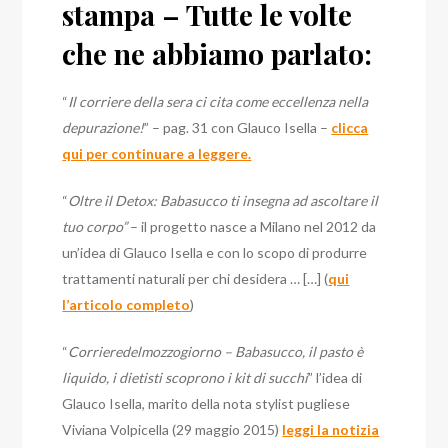
stampa – Tutte le volte
che ne abbiamo parlato:
“
Il corriere della sera ci cita come eccellenza nella
depurazione!
” – pag. 31 con Glauco Isella –
clicca
qui per continuare a leggere.
“
Oltre il Detox: Babasucco ti insegna ad ascoltare il
tuo corpo”
– il progetto nasce a Milano nel 2012 da
un’idea di Glauco Isella e con lo scopo di produrre
trattamenti naturali per chi desidera … […] (
qui
l’articolo completo
)
“
Corrieredelmozzogiorno – Babasucco, il pasto è
liquido, i dietisti scoprono i kit di succhi
” l’idea di
Glauco Isella, marito della nota stylist pugliese
Viviana Volpicella (29 maggio 2015)
leggi la notizia