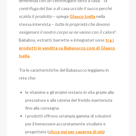
differenza con un centrifugato fatto a casa: “
la
centrifuga del bar o di casa uccide il succo perché
scalda il prodotto
– spiega
Glauco Isella
nella
stessa intervista –
tutte le proprietà che devono
ossigenare il nostro corpo se ne vanno con il calore
“.
Bababox, estratti, barrette e integratori sono
tra i
prodotti in vendita su Babasucco.com di Glauco
Isella
.
Tra le caratteristiche del Babasucco leggiamo in
rete che:
le vitamine e gli enzimi restano in vita grazie alla
pressatura e alla catena del freddo mantenuta
fino alla consegna
i prodotti offrono un’ampia gamma di soluzioni
per il benessere accuratamente studiate e
progettate (
clicca qui per saperne di più
)