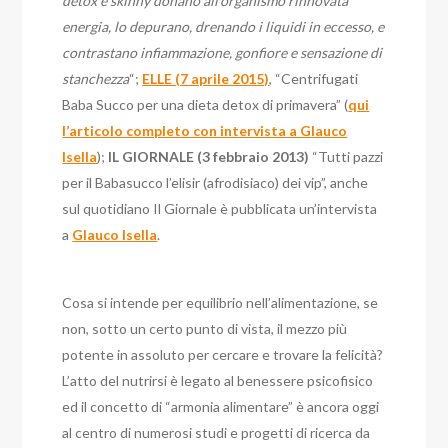
detox e skinny donano all’organismo rinnovata
energia, lo depurano, drenando i liquidi in eccesso, e
contrastano infiammazione, gonfiore e sensazione di
stanchezza
“;
ELLE (7 aprile 2015)
, “Centrifugati
Baba Succo per una dieta detox di primavera” (
qui
l’articolo completo con intervista a Glauco
Isella
);
IL GIORNALE (3 febbraio 2013)
“Tutti pazzi
per il Babasucco l’elisir (afrodisiaco) dei vip”, anche
sul quotidiano Il Giornale è pubblicata un’intervista
a
Glauco Isella
.
Cosa si intende per equilibrio nell’alimentazione, se
non, sotto un certo punto di vista, il mezzo più
potente in assoluto per cercare e trovare la felicità?
L’atto del nutrirsi è legato al benessere psicofisico
ed il concetto di “armonia alimentare” è ancora oggi
al centro di numerosi studi e progetti di ricerca da