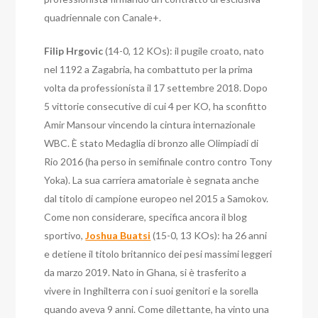
quadriennale con Canale+.
Filip Hrgovic
(14-0, 12 KOs): il pugile croato, nato
nel 1192 a Zagabria, ha combattuto per la prima
volta da professionista il 17 settembre 2018. Dopo
5 vittorie consecutive di cui 4 per KO, ha sconfitto
Amir Mansour vincendo la cintura internazionale
WBC. È stato Medaglia di bronzo alle Olimpiadi di
Rio 2016 (ha perso in semifinale contro contro Tony
Yoka). La sua carriera amatoriale è segnata anche
dal titolo di campione europeo nel 2015 a Samokov.
Come non considerare, specifica ancora
il blog
sportivo
,
Joshua Buatsi
(15-0, 13 KOs): ha 26 anni
e detiene il titolo britannico dei pesi massimi leggeri
da marzo 2019. Nato in Ghana, si è trasferito a
vivere in Inghilterra con i suoi genitori e la sorella
quando aveva 9 anni. Come dilettante, ha vinto una