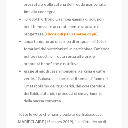
pressatura e alla catena del freddo mantenuta
fino alla consegna
i prodotti offrono un’ampia gamma di soluzioni
per il benessere accuratamente studiate e
progettate (
clicca qui per saperne di più
)
appartengono ad una linea di programmi Detox
formulati dai nutrizionisti, in particolare, l’azienda
estrae i succhi di frutta senza alterare le
proprietà benefiche e nutritive.
grazie al mix di cassia nomame, garcinia e caffè
verde, il Babasucco controlal il senso di fame ed
il metabolismo dei trigliceridi, del colesterolo e
dei lipidi, aiutando i processi di dimagrimento
della massa corporea.
Tutte le volte che hanno parlato del Babasucco:
MARIECLAIRE
(15 marzo 2019), “La dieta detox di