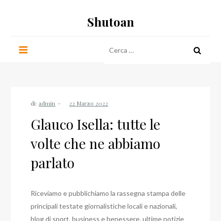
Salta
Shutoan
al
contenuto
Ricerca
per:
di:
admin
Glauco Isella: tutte le
volte che ne abbiamo
parlato
Riceviamo e pubblichiamo la rassegna stampa delle
principali testate giornalistiche locali e nazionali,
blog di sport, business e benessere, ultime notizie