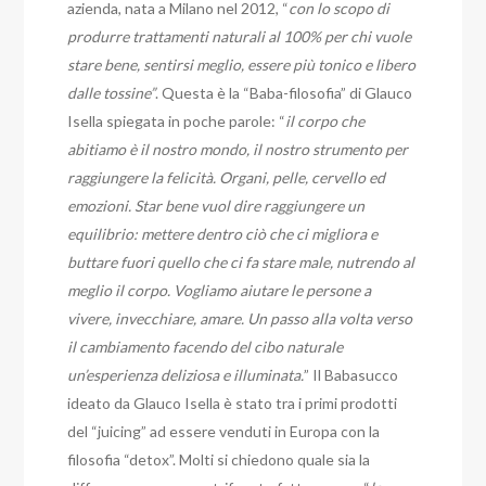
azienda, nata a Milano nel 2012, “
con lo scopo di
produrre trattamenti naturali al 100% per chi vuole
stare bene, sentirsi meglio, essere più tonico e libero
dalle tossine”
. Questa è la “Baba-filosofia” di Glauco
Isella spiegata in poche parole: “
il corpo che
abitiamo è il nostro mondo, il nostro strumento per
raggiungere la felicità. Organi, pelle, cervello ed
emozioni. Star bene vuol dire raggiungere un
equilibrio: mettere dentro ciò che ci migliora e
buttare fuori quello che ci fa stare male, nutrendo al
meglio il corpo. Vogliamo aiutare le persone a
vivere, invecchiare, amare. Un passo alla volta verso
il cambiamento facendo del cibo naturale
un’esperienza deliziosa e illuminata.
” Il Babasucco
ideato da Glauco Isella è stato tra i primi prodotti
del “juicing” ad essere venduti in Europa con la
filosofia “detox”. Molti si chiedono quale sia la