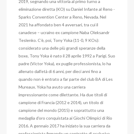
2019, segnando una vittoria al primo turno a
eliminazione diretta (KO) su Daniel Infante al Reno -
Sparks Convention Center a Reno, Nevada. Nel
2021 ha affondato ben 4 avversari, tra cui il
canadese – ucraino ex campione Naba Oleksandr
Teslenko. C’è, poi, Tony Yoka (11-0, 9 KOs):
considerato una delle più grandi speranze della
boxe, Tony Yoka è nato il 28 aprile 1992 a Parigi. Suo
padre (Victor Yoka), ex pugile professionista, lo ha
allenato dall’età di 6 anni, per dieci anni fino a
quando non è entrato a far parte del club BA di Les
Mureaux. Yoka ha avuto una carriera
impressionante come dilettante.
Ha due titoli di
campione di Francia (2012 e 2014), un titolo di
campione del mondo (2015) e soprattutto una
medaglia d’oro conquistata ai Giochi Olimpici di Rio
2016. A gennaio 2017 ha iniziato la sua carriera da
professionista firmando un contratto di esclusiva