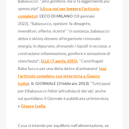
Babasucco”, “
zero gonfiore, ma si fa leggermente più
spesso pipì
” (
clicca qui per leggere l’articolo
completo
);
L’ECO DI MILANO
(18 gennaio
2022), “Babasucco, opinioni: fa dimagrire,
rivenditori, offerte, ricette” “
in sostanza, babasucco
detox e skinny donano all’organismo rinnovata
energia, lo depurano, drenando i liquidi in eccesso, e
contrastano infiammazione, gonfiore e sensazione di
stanchezza
“;
ELLE (7 aprile 2015)
, “Centrifugati
Baba Succo per una dieta detox di primavera” (
qui
l’articolo completo con intervista a Glauco
Isella
);
IL GIORNALE (3 febbraio 2013)
“Tutti pazzi
per il Babasucco l’elisir (afrodisiaco) dei vip”, anche
sul quotidiano Il Giornale è pubblicata un’intervista
a
Glauco Isella
.
Cosa si intende per equilibrio nell’alimentazione, se