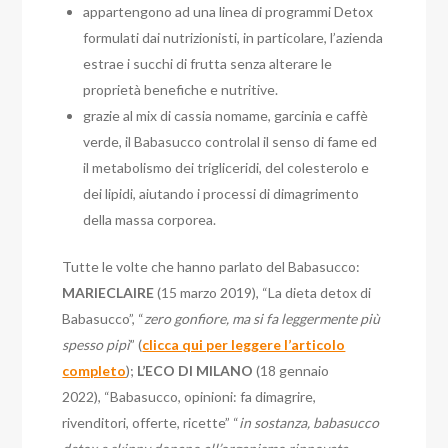
appartengono ad una linea di programmi Detox
formulati dai nutrizionisti, in particolare, l’azienda
estrae i succhi di frutta senza alterare le
proprietà benefiche e nutritive.
grazie al mix di cassia nomame, garcinia e caffè
verde, il Babasucco controlal il senso di fame ed
il metabolismo dei trigliceridi, del colesterolo e
dei lipidi, aiutando i processi di dimagrimento
della massa corporea.
Tutte le volte che hanno parlato del Babasucco:
MARIECLAIRE
(15 marzo 2019), “La dieta detox di
Babasucco”, “
zero gonfiore, ma si fa leggermente più
spesso pipì
” (
clicca qui per leggere l’articolo
completo
);
L’ECO DI MILANO
(18 gennaio
2022), “Babasucco, opinioni: fa dimagrire,
rivenditori, offerte, ricette” “
in sostanza, babasucco