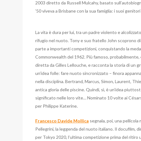
2003 diretto da Russell Mulcahy, basato sull’autobiogr
’50 viveva a Brisbane con la sua famiglia: i suoi genitori
La vita è dura per lui, tra un padre violento e alcolizz
rifugio nel nuoto. Tony e suo fratello John scoprono di 
parte a importanti competizioni, conquistando la medag
Commonwealth del 1962. Più famoso, probabilmente, è 
diretta da Gilles Lellouche, e racconta la storia di un 
un’idea folle: fare nuoto sincronizzato – finora appan
nella disciplina. Bertrand, Marcus, Simon, Laurent, Thierr
antica gloria delle piscine. Quindi, sì, è un’idea piutt
significato nelle loro vite… Nominato 10 volte ai Césa
per Philippe Katerine.
Francesco Davide Mollica
segnala, poi, una pellicol
Pellegrini, la leggenda del nuoto italiano. Il docufilm, 
per Tokyo 2020, l’ultima competizione prima del ritiro