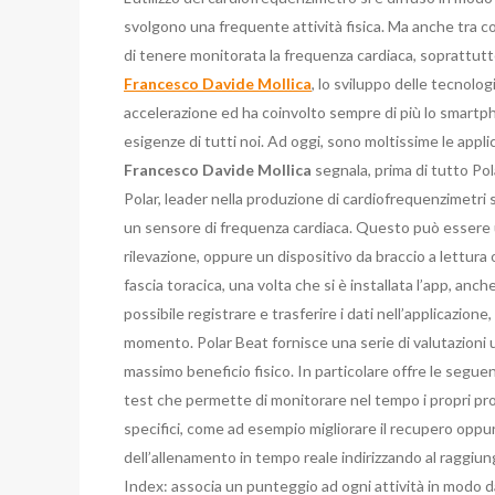
svolgono una frequente attività fisica. Ma anche tra 
di tenere monitorata la frequenza cardiaca, soprattutto
Francesco Davide Mollica
, lo sviluppo delle tecnol
accelerazione ed ha coinvolto sempre di più lo smartpho
esigenze di tutti noi. Ad oggi, sono moltissime le applic
Francesco Davide Mollica
segnala, prima di tutto Pol
Polar, leader nella produzione di cardiofrequenzimetri 
un sensore di frequenza cardiaca. Questo può essere u
rilevazione, oppure un dispositivo da braccio a lettura 
fascia toracica, una volta che si è installata l’app, anch
possibile registrare e trasferire i dati nell’applicazi
momento. Polar Beat fornisce una serie di valutazioni ut
massimo beneficio fisico. In particolare offre le segu
test che permette di monitorare nel tempo i propri pro
specifici, come ad esempio migliorare il recupero oppure
dell’allenamento in tempo reale indirizzando al raggiun
Index: associa un punteggio ad ogni attività in modo d