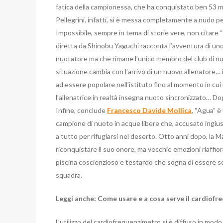
fatica della campionessa, che ha conquistato ben 53 me
Pellegrini, infatti, si è messa completamente a nudo pe
Impossibile, sempre in tema di storie vere, non citare
diretta da Shinobu Yaguchi racconta l’avventura di un
nuotatore ma che rimane l’unico membro del club di nu
situazione cambia con l’arrivo di un nuovo allenatore…
ad essere popolare nell’istituto fino al momento in cui i
l’allenatrice in realtà insegna nuoto sincronizzato… Dop
Infine, conclude
Francesco Davide Mollica
, “Agua” è
campione di nuoto in acque libere che, accusato ingiu
a tutto per rifugiarsi nel deserto. Otto anni dopo, la 
riconquistare il suo onore, ma vecchie emozioni riaffio
piscina coscienzioso e testardo che sogna di essere se
squadra.
Leggi anche: Come usare e a cosa serve il cardiof
L’utilizzo del cardiofrequenzimetro si è diffuso in modo 