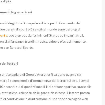
 di più.
 famosi blog americani
analisi degli indici Compete e Alexa per il rilevamento dei
 due dei siti di sport più seguiti al mondo sono dei blog di
ports
, due blog popolarissimi negli States ed impaginati alla
blog si affiancano i trending topics, video e pics del momento.
ano con Barstool Sports.
e dei lettori
 sentito parlare di Google Analytics?) sa bene quanto sia
tare il tempo medio di permanenza dei lettori sul sito. I tempi
0 secondi sui dispositivi mobili. Nel settore sportivo, grazie alla
 statistiche, calendari delle gare e classifiche, il lettore presta
ce di condivisione e di interazione di una specifica pagina web