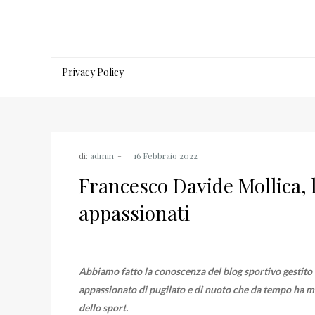
Salta
al
contenuto
Privacy Policy
di:
admin
Francesco Davide Mollica, 
appassionati
Abbiamo fatto la conoscenza del blog sportivo gestito
appassionato di pugilato e di nuoto che da tempo ha me
dello sport.