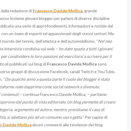
dalla redazione di
Francesco Davide Mollica
,
grande
sso insieme giovani blogger per parlare di diverse discipline
ubblicata una serie di approfondimenti, informazioni e notizie dal
 con un team di esperti ed appassionati degli stessi settori. Ma
l mondo del tennis, dell’atletica e dell’automobilismo. “
Nel mio
te intervista condivisa sul web –
ho dato spazio a tutti i giovani
per condividere le loro passioni ed esercitarsi a scrivere per il
ticoli pubblicati sul blog di
Francesco Davide Mollica
sono
traverso gruppi di discussione Facebook, canali Twitch e YouTube,
. “
Da qualche anno a questa parte il ruolo del blogger è stato
iattaforme nate dapprima come social network e divenute,
i contenuti
– continua Francesco Davide Mollica, –
parliamo
persive dal punto di vista editoriale. Un blog permette di creare
ategoria, argomento ed autore, mentre, prendiamo il caso di
lità, si adattano più ad un consumo usa e getta.
” Per capire di
o Davide Mollica
alcuni commenti alle tendenze dei blog