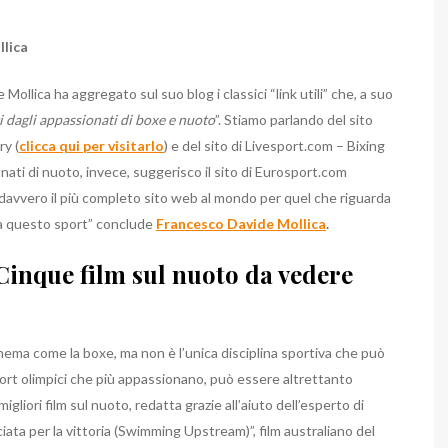
llica
llica ha aggregato sul suo blog i classici “link utili” che, a suo
i dagli appassionati di boxe e nuoto
”. Stiamo parlando del sito
y (
clicca qui per visitarlo
) e del sito di Livesport.com – Bixing
onati di nuoto, invece, suggerisco il sito di Eurosport.com
è davvero il più completo sito web al mondo per quel che riguarda
i a questo sport” conclude
Francesco Davide Mollica
.
Cinque film sul nuoto da vedere
ema come la boxe, ma non è l’unica disciplina sportiva che può
sport olimpici che più appassionano, può essere altrettanto
iori film sul nuoto, redatta grazie all’aiuto dell’esperto di
ciata per la vittoria (Swimming Upstream)”, film australiano del