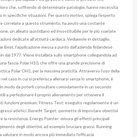
coloro che, soffrendo di determinate patologie, hanno necessità
 in specifiche situazioni. Per questo motivo, spiega l’esperto
ogie correlate a questo strumento, ha avuto una costante
ne, un alleato quotidiano ed insostituibile per le più svariate
azioni dedicate all’attività cardiaca. Vediamole in dettaglio.
ar Beat, l’applicazione messa a punto dall’azienda finlandese
sin dal 1977. Viene installata sullo smartphone collegandola ad
na fascia Polar H10, che offre una grande precisione di
ottica Polar OH1, per la massima praticità. Attraverso l’uso della
e nel caso in cui si preferisca allenarsi senza lo smartphone, è
one, in modo da poterli consultare comodamente in un secondo
ili a perfezionare il proprio allenamento per ottenere il
enti funzioni premium: Fitness Test: eseguito regolarmente è un
gressi atletici. Benefit Target: permette di impostare obiettivi
 la resistenza. Energy Pointer: misura gli effetti principali
gimento degli obiettivi, ad esempio bruciare grassi. Running
a valutare in modo ancora più immediato l’efficacia