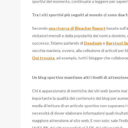
sportivi del momento, continuate a leggere per saperne
Tra i siti sportivi più seguiti al mondo ci sono due
Secondo
una ricerca di Bleacher Report
basata sull’
visitatori mensili e della popolarità dei nomi a dominio,
successo. Stiamo parlando di
Deadspin
e
Barstool S
vecchia maniera, ovvero, alla collezione di articoli per 
Qui trovate
, ad esempio, tutti i blogger che collabor
Un blog sportivo mantiene alti i livelli di attenzion
Chi è appassionato di metriche dei siti web (avete mai
importante la qualità del contenuto del blog per aumen
media di lettura di un articolo sportivo non superano i 4
necessità di dover elaborare informazioni quali risultati,
maggiore attenzione al sito web. E non solo: sale l’indi
(dall’1.8% dei siti generalisti al 2.5% dei siti sportivi).