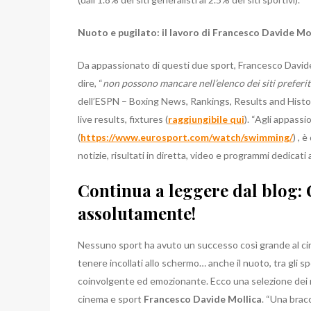
Nuoto e pugilato: il lavoro di Francesco Davide Mo
Da appassionato di questi due sport, Francesco Davide Mo
dire, “
non possono mancare nell’elenco dei siti preferit
dell’ESPN – Boxing News, Rankings, Results and Histor
live results, fixtures (
raggiungibile qui
). “Agli appassi
(
https://www.eurosport.com/watch/swimming/
) , 
notizie, risultati in diretta, video e programmi dedicat
Continua a leggere dal blog: 
assolutamente!
Nessuno sport ha avuto un successo così grande al cin
tenere incollati allo schermo… anche il nuoto, tra gli 
coinvolgente ed emozionante. Ecco una selezione dei migl
cinema e sport
Francesco Davide Mollica
. “Una brac