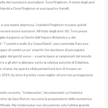
afia del nuotatore australiano Tony Fingleton. A metà degli anni
 Harold e Dora Fingleton ei suoi quattro fratelli.
ato e una madre depressa. I bambini Fingleton trovano quindi
essere buoni nuotatori. All’inizio degli anni ’60, Tony prese
lia d’argento ai Giochi dell’Impero Britannico e del
“7 uomini a mollo (Le Grand Bain)”, una commedia francese
gruppo di uomini un po’ smarriti che decidono di perseguire
naggio del gentil sesso – e partecipare ai campionati del mondo
y e gli altri si allenano sotto la relativa autorità di Delphine,
osto strana, ma questa sfida permetterà loro di trovare un
rs 2019, ha vinto il premio come miglior attore non protagonista
a molto recente, “Underwater”, documentario su Federica
diretto da Sara Ristori, racconta la preparazione della nuotatrice
 ufficiale. Ma Underwater non documenta solo l’ultima grande