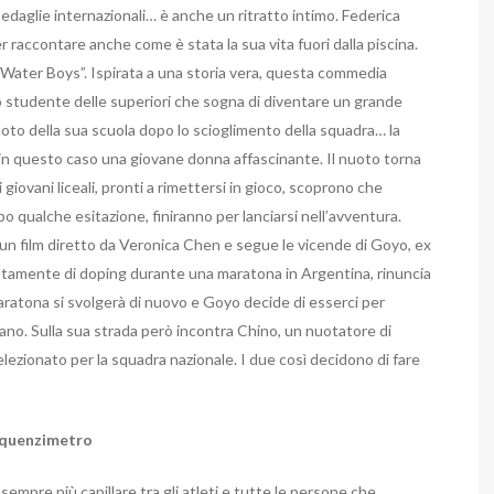
daglie internazionali… è anche un ritratto intimo. Federica
r raccontare anche come è stata la sua vita fuori dalla piscina.
 “Water Boys”. Ispirata a una storia vera, questa commedia
o studente delle superiori che sogna di diventare un grande
oto della sua scuola dopo lo scioglimento della squadra… la
 in questo caso una giovane donna affascinante. Il nuoto torna
 giovani liceali, pronti a rimettersi in gioco, scoprono che
o qualche esitazione, finiranno per lanciarsi nell’avventura.
 un film diretto da Veronica Chen e segue le vicende di Goyo, ex
stamente di doping durante una maratona in Argentina, rinuncia
Maratona si svolgerà di nuovo e Goyo decide di esserci per
rano. Sulla sua strada però incontra Chino, un nuotatore di
lezionato per la squadra nazionale. I due così decidono di fare
requenzimetro
sempre più capillare tra gli atleti e tutte le persone che