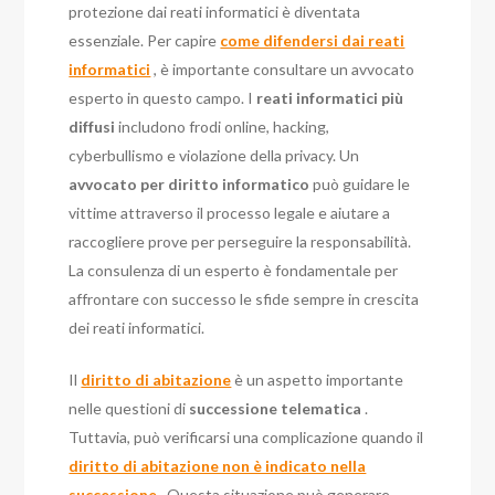
protezione dai reati informatici è diventata
essenziale. Per capire
come difendersi dai reati
informatici
, è importante consultare un avvocato
esperto in questo campo. I
reati informatici più
diffusi
includono frodi online, hacking,
cyberbullismo e violazione della privacy. Un
avvocato per diritto informatico
può guidare le
vittime attraverso il processo legale e aiutare a
raccogliere prove per perseguire la responsabilità.
La consulenza di un esperto è fondamentale per
affrontare con successo le sfide sempre in crescita
dei reati informatici.
Il
diritto di abitazione
è un aspetto importante
nelle questioni di
successione telematica
.
Tuttavia, può verificarsi una complicazione quando il
diritto di abitazione non è indicato nella
successione
. Questa situazione può generare