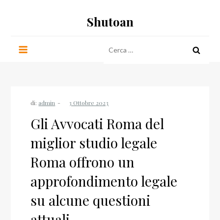
Salta
Shutoan
al
contenuto
Ricerca
per:
di:
admin
Gli Avvocati Roma del
miglior studio legale
Roma offrono un
approfondimento legale
su alcune questioni
attuali