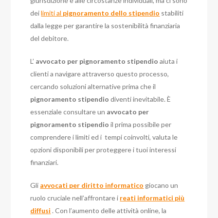
giurisdizione e alle circostanze individuali, ma ci sono
dei
limiti al
pignoramento dello stipendio
stabiliti
dalla legge per garantire la sostenibilità finanziaria
del debitore.
L’
avvocato per pignoramento stipendio
aiuta i
clienti a navigare attraverso questo processo,
cercando soluzioni alternative prima che il
pignoramento stipendio
diventi inevitabile. È
essenziale consultare un
avvocato per
pignoramento stipendio
il prima possibile per
comprendere i limiti
ed i tempi coinvolti, valuta le
opzioni disponibili per proteggere i tuoi interessi
finanziari.
Gli
avvocati per diritto informatico
giocano un
ruolo cruciale nell’affrontare i
reati informatici più
diffusi
. Con l’aumento delle attività online, la