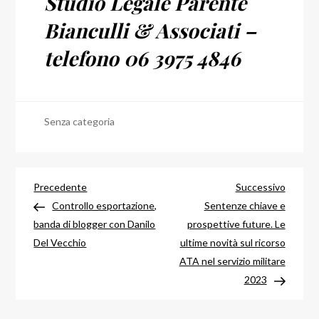
Studio Legale Parente
Bianculli & Associati –
telefono 06 3975 4846
Senza categoria
Navigazione
Articolo
Articol
Precedente
Successivo
precedente
success
Controllo esportazione,
Sentenze chiave e
articoli
banda di blogger con Danilo
prospettive future. Le
Del Vecchio
ultime novità sul ricorso
ATA nel servizio militare
2023