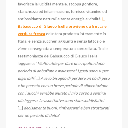
favorisce la lucidità mentale, stoppa gonfiore,
stanchezza ed infiammazione, fornisce vitamine ed
antiossidante naturali e tanta energia e vitalità.
Il
Babasucco di Glauco Isella proviene da frutta e
verdura fresca
ed intera prodotta interamente in
Italia, è senza zuccheri aggiunti e senza lattosio e
viene consegnata a temperatura controllata. Tra le
testimonianze del Babasucco di Glauco Isella
leggiamo: “
Molto utile per dare una ripulita dopo
periodo di abbuffate e malessere! I gusti sono super
digeribili
[…]
Avevo bisogno di perdere un pò di peso
e ho pensato che un breve periodo di alimentazione
con i succhi avrebbe aiutato il mio corpo a sentirsi
più leggero. Le aspettative sono state soddisfatte!
[…]
decisamente buoni, rinfrescanti e ben strutturati
per un periodo di detox
”