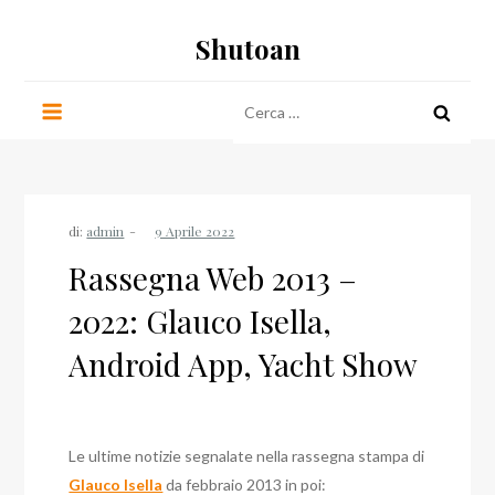
Salta
Shutoan
al
contenuto
Ricerca
per:
di:
admin
Rassegna Web 2013 –
2022: Glauco Isella,
Android App, Yacht Show
Le ultime notizie segnalate nella rassegna stampa di
Glauco Isella
da febbraio 2013 in poi: