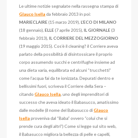
Le ultime notizie segnalate nella rassegna stampa di
Glauco Isella
da febbraio 2013 in poi:
MARIECLAIRE
(15 marzo 2019),
L’ECO DI MILANO
(18 gennaio),
ELLE
(7 aprile 2015),
IL GIORNALE
(3
febbraio 2013),
IL CORRIERE DEL MEZZOGIORNO
(19 maggio 2015). Cos’è il cleaning? il Corriere aveva
parlato della possibilità di disintossicare il proprio
corpo assumendo succhi e centrifughe insieme ad
una dieta varia, equilibrata ed alcuni “trucchetti”
come l’acqua fai da te ionizzata. Depurati dentro e
bellissimi fuori, scriveva il Corriere della Sera –
citando
Glauco Isella
, uno degli imprenditori di
successo che aveva ideato il Babasucco, amatissimo
dalle modelle (il nome del Babasucco di
Glauco
Isella
proveniva dal “Baba” ovvero “colui che si
prende cura degli altri”) Come si legge sul sito web,
il Babasucco migliora la bellezza di pelle e capelli,