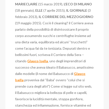
MARIECLAIRE
(15 marzo 2019),
L’ECO DI MILANO
(18 gennaio),
ELLE
(7 aprile 2015),
IL GIORNALE
(3
febbraio 2013),
IL CORRIERE DEL MEZZOGIORNO
(19 maggio 2015). Cos’è il cleaning? il Corriere aveva
parlato della possibilità di disintossicare il proprio
corpo assumendo succhi e centrifughe insieme ad
una dieta varia, equilibrata ed alcuni “trucchetti”
come l’acqua fai da te ionizzata. Depurati dentro e
bellissimi fuori, scriveva il Corriere della Sera –
citando
Glauco Isella
, uno degli imprenditori di
successo che aveva ideato il Babasucco, amatissimo
dalle modelle (il nome del Babasucco di
Glauco
Isella
proveniva dal “Baba” ovvero “colui che si
prende cura degli altri”) Come si legge sul sito web,
il Babasucco migliora la bellezza di pelle e capelli,
favorisce la lucidità mentale, stoppa gonfiore,
stanchezza ed infiammazione, fornisce vitamine ed