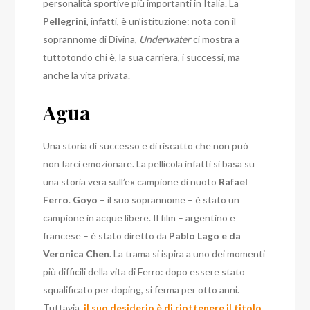
personalità sportive più importanti in Italia. La
Pellegrini
, infatti, è un’istituzione: nota con il
soprannome di Divina,
Underwater
ci mostra a
tuttotondo chi è, la sua carriera, i successi, ma
anche la vita privata.
Agua
Una storia di successo e di riscatto che non può
non farci emozionare. La pellicola infatti si basa su
una storia vera sull’ex campione di nuoto
Rafael
Ferro
.
Goyo
– il suo soprannome – è stato un
campione in acque libere. Il film – argentino e
francese – è stato diretto da
Pablo Lago e da
Veronica Chen
. La trama si ispira a uno dei momenti
più difficili della vita di Ferro: dopo essere stato
squalificato per doping, si ferma per otto anni.
Tuttavia,
il suo desiderio è di riottenere il titolo