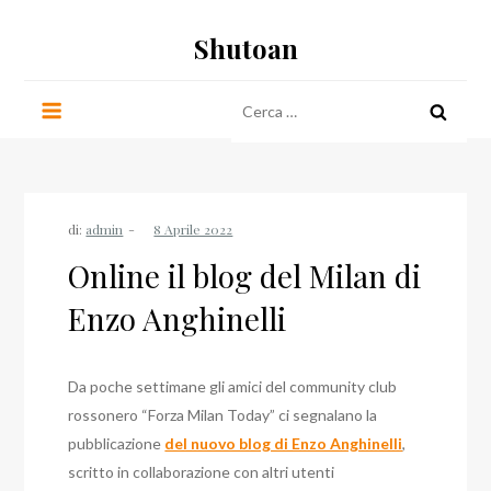
Salta
Shutoan
al
contenuto
Ricerca
per:
di:
admin
Online il blog del Milan di
Enzo Anghinelli
Da poche settimane gli amici del community club
rossonero “Forza Milan Today” ci segnalano la
pubblicazione
del nuovo blog di Enzo Anghinelli
,
scritto in collaborazione con altri utenti