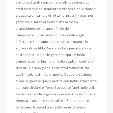
avuto così tanti stop come quella rossonera. Lo
staff medico è chiaramente nell’occhio del ciclone e
si auspica un cambio di rotta nei prossimi mesi per
garantire al Milan di avere tutta la rosa a
disposizione per lo sprint finale del
campionato.
Guardando i numeri relativi agli
infortuni ci rendiamo subito conto di quanto la
squadra di via Aldo Rossi sia stata penalizzata da
essi soprattutto nelle gare principali. A inizio
campionato, nel big match dello Stadium contro la
Juventus, erano già sei i calciatori mancanti, tra i
quali i titolarissimi Ibrahimovic, Giroud e Calabria. Il
Milan ha giocato quella partita con Rebic attaccante
centrale titolare e Tomori spostato fuori ruolo sulla
fascia destra. Nella gara successiva in casa contro il
Venezia le assenze sono salite a 7. Nonostante
tutto però la squadra è uscita bene dal primo