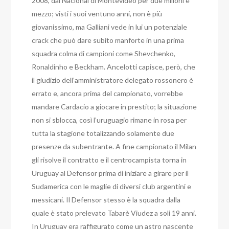
2008, dal Nacional di Montevideo per due milioni e
mezzo; visti i suoi ventuno anni, non è più
giovanissimo, ma Galliani vede in lui un potenziale
crack che può dare subito manforte in una prima
squadra colma di campioni come Shevchenko,
Ronaldinho e Beckham. Ancelotti capisce, però, che
il giudizio dell’amministratore delegato rossonero è
errato e, ancora prima del campionato, vorrebbe
mandare Cardacio a giocare in prestito; la situazione
non si sblocca, così l’uruguagio rimane in rosa per
tutta la stagione totalizzando solamente due
presenze da subentrante. A fine campionato il Milan
gli risolve il contratto e il centrocampista torna in
Uruguay al Defensor prima di iniziare a girare per il
Sudamerica con le maglie di diversi club argentini e
messicani. Il Defensor stesso è la squadra dalla
quale è stato prelevato Tabarè Viudez a soli 19 anni.
In Uruguay era raffigurato come un astro nascente