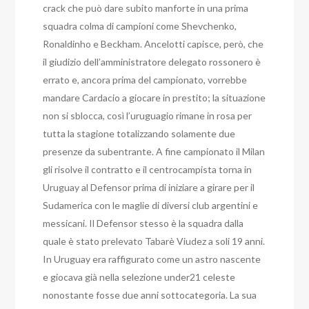
crack che può dare subito manforte in una prima
squadra colma di campioni come Shevchenko,
Ronaldinho e Beckham. Ancelotti capisce, però, che
il giudizio dell’amministratore delegato rossonero è
errato e, ancora prima del campionato, vorrebbe
mandare Cardacio a giocare in prestito; la situazione
non si sblocca, così l’uruguagio rimane in rosa per
tutta la stagione totalizzando solamente due
presenze da subentrante. A fine campionato il Milan
gli risolve il contratto e il centrocampista torna in
Uruguay al Defensor prima di iniziare a girare per il
Sudamerica con le maglie di diversi club argentini e
messicani. Il Defensor stesso è la squadra dalla
quale è stato prelevato Tabarè Viudez a soli 19 anni.
In Uruguay era raffigurato come un astro nascente
e giocava già nella selezione under21 celeste
nonostante fosse due anni sottocategoria. La sua