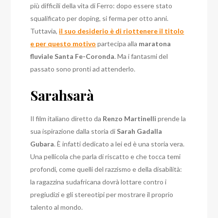
più difficili della vita di Ferro: dopo essere stato
squalificato per doping, si ferma per otto anni.
Tuttavia,
il suo desiderio è di riottenere il titolo
e per questo motivo
partecipa alla
maratona
fluviale Santa Fe-Coronda
. Ma i fantasmi del
passato sono pronti ad attenderlo.
Sarahsarà
Il film italiano diretto da
Renzo Martinelli
prende la
sua ispirazione dalla storia di
Sarah Gadalla
Gubara
. È infatti dedicato a lei ed è una storia vera.
Una pellicola che parla di riscatto e che tocca temi
profondi, come quelli del razzismo e della disabilità:
la ragazzina sudafricana dovrà lottare contro i
pregiudizi e gli stereotipi per mostrare il proprio
talento al mondo.