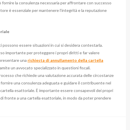
uò fornire la consulenza necessaria per affrontare con successo
’autore è essenziale per mantenere l’integrità e la reputazione
oriale
 ci possono essere situazioni in cui si desidera contestarla.
so importante per proteggere i propri diritti e far valere
le presentare una
richiesta di annullamento della cartella
mite un avvocato specializzato in questioni fiscali.
rocesso che richiede una valutazione accurata delle circostanze
ò fornire una consulenza adeguata e guidare il contribuente nel
cartella esattoriale. È importante essere consapevoli dei propri
ova di fronte a una cartella esattoriale, in modo da poter prendere