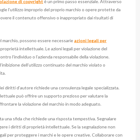
olazione di copyright
è un primo passo essenziale. Attraverso
ogle l’utilizzo improprio del proprio marchio o opere protette da
vere il contenuto offensivo o inappropriato dai risultati di
 del marchio, possono essere necessarie
azioni legali per
di proprietà intellettuale. Le azioni legali per violazione del
ntro l’individuo o l’azienda responsabile della violazione.
’inibizione dell’utilizzo continuato del marchio violato o
ita.
i diritti d’autore richiede una consulenza legale specializzata.
lettuale può offrire un supporto prezioso per valutare la
affrontare la violazione del marchio in modo adeguato.
a una sfida che richiede una risposta tempestiva. Segnalare
re i diritti di proprietà intellettuale. Se la segnalazione non
legali per proteggere i marchi e le opere creative. Collaborare con