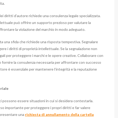
ita.
i diritti d’autore richiede una consulenza legale specializzata.
lettuale può offrire un supporto prezioso per valutare la
affrontare la violazione del marchio in modo adeguato.
a una sfida che richiede una risposta tempestiva. Segnalare
re i diritti di proprietà intellettuale. Se la segnalazione non
legali per proteggere i marchi e le opere creative. Collaborare con
uò fornire la consulenza necessaria per affrontare con successo
’autore è essenziale per mantenere l’integrità e la reputazione
oriale
 ci possono essere situazioni in cui si desidera contestarla.
so importante per proteggere i propri diritti e far valere
le presentare una
richiesta di annullamento della cartella