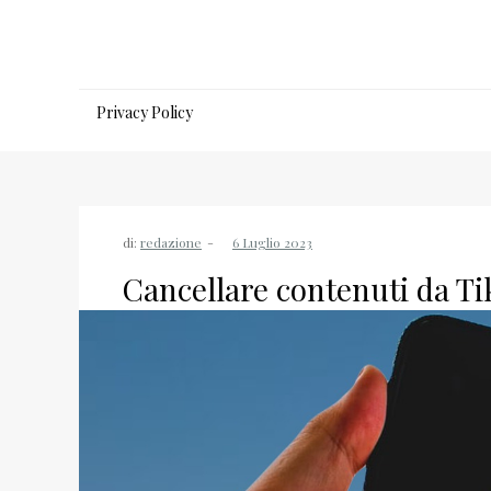
Salta
al
contenuto
Privacy Policy
di:
redazione
Cancellare contenuti da T