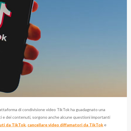
iattaforma di condivisione video TikTok ha guadagnato una
ti e dei contenuti, sorgono anche alcune questioni importanti
uti da TikTok
,
cancellare video diffamatori da TikTok
e