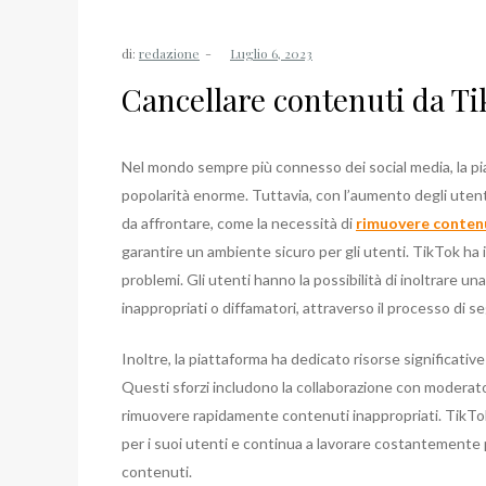
di:
redazione
Cancellare contenuti da T
Nel mondo sempre più connesso dei social media, la p
popolarità enorme. Tuttavia, con l’aumento degli uten
da affrontare, come la necessità di
rimuovere conten
garantire un ambiente sicuro per gli utenti. TikTok ha
problemi. Gli utenti hanno la possibilità di inoltrare un
inappropriati o diffamatori, attraverso il processo di 
Inoltre, la piattaforma ha dedicato risorse significative 
Questi sforzi includono la collaborazione con moderatori
rimuovere rapidamente contenuti inappropriati. TikTok
per i suoi utenti e continua a lavorare costantemente p
contenuti.