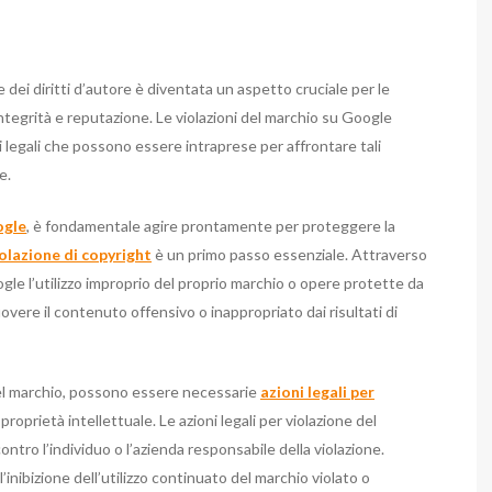
 e dei diritti d’autore è diventata un aspetto cruciale per le
integrità e reputazione. Le violazioni del marchio su Google
i legali che possono essere intraprese per affrontare tali
e.
ogle
, è fondamentale agire prontamente per proteggere la
olazione di copyright
è un primo passo essenziale. Attraverso
ogle l’utilizzo improprio del proprio marchio o opere protette da
vere il contenuto offensivo o inappropriato dai risultati di
 del marchio, possono essere necessarie
azioni legali per
di proprietà intellettuale. Le azioni legali per violazione del
ntro l’individuo o l’azienda responsabile della violazione.
’inibizione dell’utilizzo continuato del marchio violato o