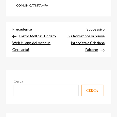
COMUNICATI STAMPA
Navigazione
Articolo
Articol
Precedente
Successivo
precedente
success
Pietro Mollica: Tindaro
Su Adnkronos la nuova
articoli
Web è l’app del mese in
intervista a Cristiana
Germania!
Falcone
Cerca
CERCA