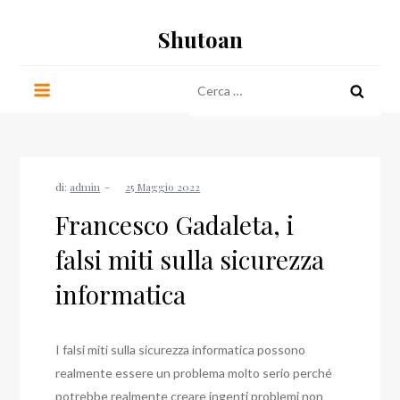
Salta
Shutoan
al
contenuto
Ricerca
per:
di:
admin
Francesco Gadaleta, i
falsi miti sulla sicurezza
informatica
I falsi miti sulla sicurezza informatica possono
realmente essere un problema molto serio perché
potrebbe realmente creare ingenti problemi non