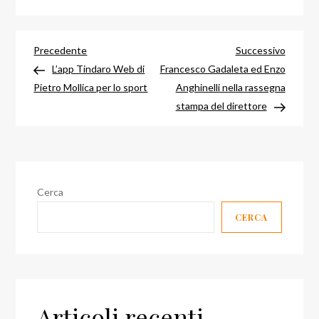
Navigazione
Articolo
Articol
Precedente
Successivo
precedente
success
L’app Tindaro Web di
Francesco Gadaleta ed Enzo
articoli
Pietro Mollica per lo sport
Anghinelli nella rassegna
stampa del direttore
Cerca
CERCA
Articoli recenti