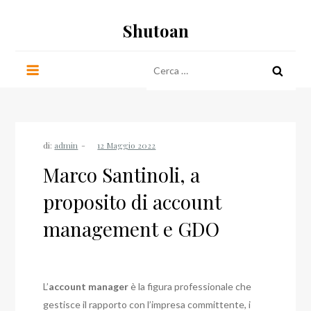
Salta
Shutoan
al
contenuto
Ricerca
per:
di:
admin
Marco Santinoli, a
proposito di account
management e GDO
L’
account manager
è la figura professionale che
gestisce il rapporto con l’impresa committente, i