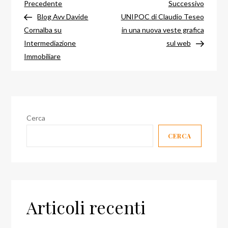
Navigazione
Articolo
Articol
Precedente
Successivo
precedente
success
Blog Avv Davide
UNIPOC di Claudio Teseo
articoli
Cornalba su
in una nuova veste grafica
Intermediazione
sul web
Immobiliare
Cerca
CERCA
Articoli recenti