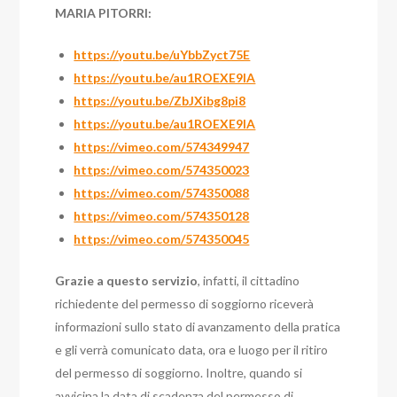
MARIA PITORRI:
https://youtu.be/uYbbZyct75E
https://youtu.be/au1ROEXE9lA
https://youtu.be/ZbJXibg8pi8
https://youtu.be/au1ROEXE9lA
https://vimeo.com/574349947
https://vimeo.com/574350023
https://vimeo.com/574350088
https://vimeo.com/574350128
https://vimeo.com/574350045
Grazie a questo servizio
, infatti, il cittadino
richiedente del permesso di soggiorno riceverà
informazioni sullo stato di avanzamento della pratica
e gli verrà comunicato data, ora e luogo per il ritiro
del permesso di soggiorno. Inoltre, quando si
avvicina la data di scadenza del permesso di