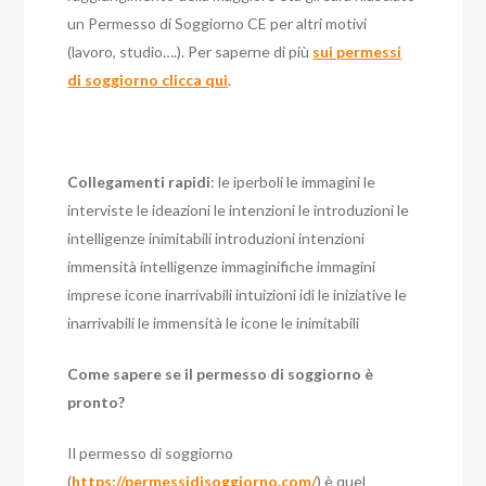
un Permesso di Soggiorno CE per altri motivi
(lavoro, studio….). Per saperne di più
sui permessi
di soggiorno clicca qui
.
Collegamenti rapidi
: le iperboli le immagini le
interviste le ideazioni le intenzioni le introduzioni le
intelligenze inimitabili introduzioni intenzioni
immensità intelligenze immaginifiche immagini
imprese icone inarrivabili intuizioni idi le iniziative le
inarrivabili le immensità le icone le inimitabili
Come sapere se il permesso di soggiorno è
pronto?
Il permesso di soggiorno
(
https://permessidisoggiorno.com/
) è quel