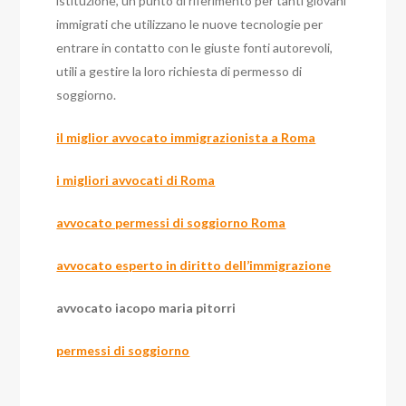
istituzione, un punto di riferimento per tanti giovani
immigrati che utilizzano le nuove tecnologie per
entrare in contatto con le giuste fonti autorevoli,
utili a gestire la loro richiesta di permesso di
soggiorno.
il miglior avvocato immigrazionista a Roma
i migliori avvocati di Roma
avvocato permessi di soggiorno Roma
avvocato esperto in diritto dell’immigrazione
avvocato iacopo maria pitorri
permessi di soggiorno