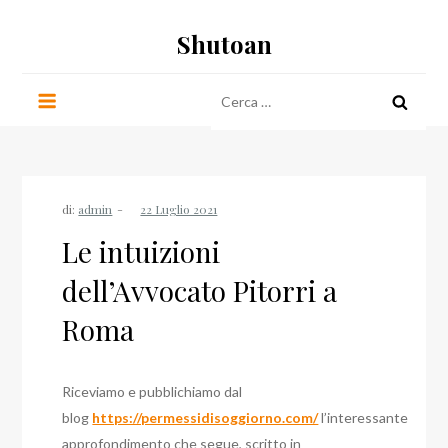
Salta
Shutoan
al
contenuto
Ricerca
per:
di:
admin
Le intuizioni
dell’Avvocato Pitorri a
Roma
Riceviamo e pubblichiamo dal
blog
https://permessidisoggiorno.com/
l’interessante
approfondimento che segue, scritto in