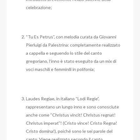
celebrazione;
“Tu Es Petrus”, con melodia curata da Giovanni
Pierluigi da Palestrina: completamente realizzato
a cappella e seguendo lo stile del canto
gregoriano, l’inno è stato eseguito da un mix di
voci maschili e femminili in polifonia;
Laudes Regiae, in italiano “Lodi Regie”,
rappresentano un lungo inno e sono conosciute
anche come “Christus vincit! Christus regnat!
Christus imperat”! (Cristo vince! Cristo Regna!
Cristo domina!), poiché sono le sei parole del
canto. Viene realizzato secondo il canto