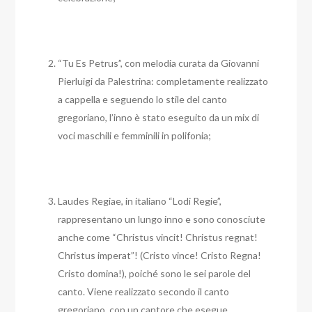
“Tu Es Petrus”, con melodia curata da Giovanni
Pierluigi da Palestrina: completamente realizzato
a cappella e seguendo lo stile del canto
gregoriano, l’inno è stato eseguito da un mix di
voci maschili e femminili in polifonia;
Laudes Regiae, in italiano “Lodi Regie”,
rappresentano un lungo inno e sono conosciute
anche come “Christus vincit! Christus regnat!
Christus imperat”! (Cristo vince! Cristo Regna!
Cristo domina!), poiché sono le sei parole del
canto. Viene realizzato secondo il canto
gregoriano, con un cantore che esegue