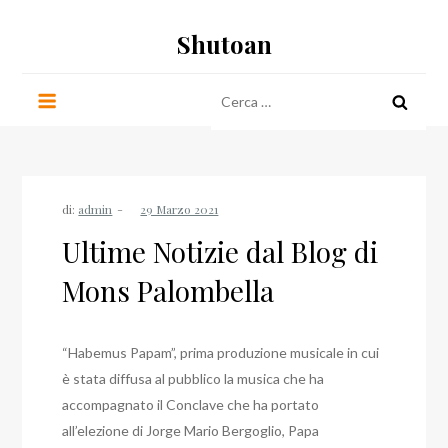
Salta
Shutoan
al
contenuto
Ricerca
per:
di:
admin
Ultime Notizie dal Blog di
Mons Palombella
“Habemus Papam”, prima produzione musicale in cui
è stata diffusa al pubblico la musica che ha
accompagnato il Conclave che ha portato
all’elezione di Jorge Mario Bergoglio, Papa