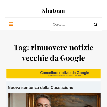
Salta
Shutoan
al
contenuto
Ricerca
per:
Tag:
rimuovere notizie
vecchie da Google