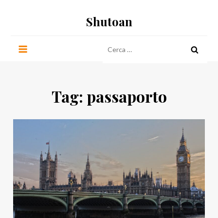
Salta
Shutoan
al
contenuto
Ricerca
per:
Tag:
passaporto