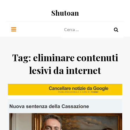
Salta
Shutoan
al
contenuto
Ricerca
per:
Tag:
eliminare contenuti
lesivi da internet