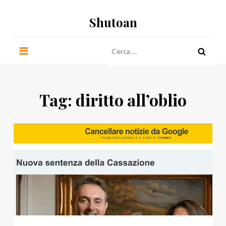
Salta
Shutoan
al
contenuto
Ricerca
per:
Tag:
diritto all’oblio