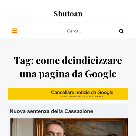
Salta
Shutoan
al
contenuto
Ricerca
per:
Tag:
come deindicizzare
una pagina da Google